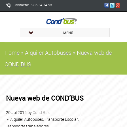
Contacta: 986 34 34 58
MENÚ
Home
»
Alquiler Autobuses
»
Nueva web de
COND’BUS
Nueva web de COND’BUS
20
Jul
2015
by
Cond Bus
»
Alquiler Autobuses
,
Transporte Escolar
,
Transporte trabajadores