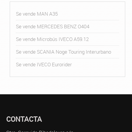
Se vende MAN A35
Se vende MERCEDES BENZ O404
Se vende Microbús IVECO A59.12
Se vende SCANIA Noge Touring Interurbano
Se vende IVECO Eurorider
CONTACTA