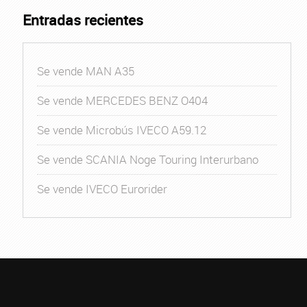
Entradas recientes
Se vende MAN A35
Se vende MERCEDES BENZ O404
Se vende Microbús IVECO A59.12
Se vende SCANIA Noge Touring Interurbano
Se vende IVECO Eurorider